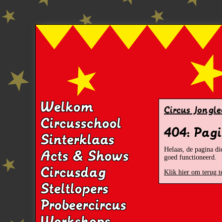
Welkom
Circus Jongle
Circusschool
404: Pag
Sinterklaas
Helaas, de pagina die
Acts & Shows
goed functioneerd.
Circusdag
Klik hier om terug t
Steltlopers
Probeercircus
Workshops