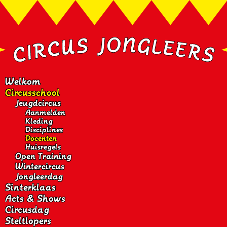
Welkom
Circusschool
Jeugdcircus
Aanmelden
Kleding
Disciplines
Docenten
Huisregels
Open Training
Wintercircus
Jongleerdag
Sinterklaas
Acts & Shows
Circusdag
Steltlopers