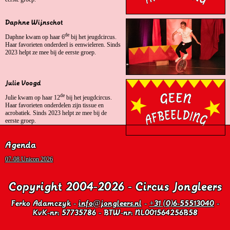
Daphne Wijnschot
de
Daphne kwam op haar 6
bij het jeugdcircus.
Haar favorieten onderdeel is eenwieleren. Sinds
2023 helpt ze mee bij de eerste groep.
Julie Voogd
de
Julie kwam op haar 12
bij het jeugdcircus.
Haar favorieten onderdelen zijn tissue en
acrobatiek. Sinds 2023 helpt ze mee bij de
eerste groep.
Agenda
07-08 Unicon 2026
Copyright 2004-2026 - Circus Jongleers
Ferko Adamczyk -
info@jongleers.nl
-
+31 (0)6-55513040
-
KvK-nr: 57735786 - BTW-nr: NL001564256B58