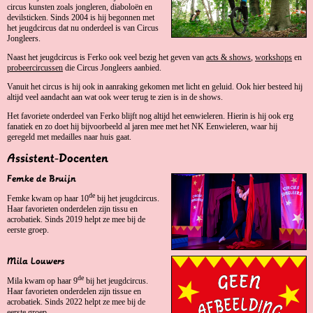
circus kunsten zoals jongleren, diaboloën en
devilsticken. Sinds 2004 is hij begonnen met
het jeugdcircus dat nu onderdeel is van Circus
Jongleers.
Naast het jeugdcircus is Ferko ook veel bezig het geven van
acts & shows
,
workshops
en
probeercircussen
die Circus Jongleers aanbied.
Vanuit het circus is hij ook in aanraking gekomen met licht en geluid. Ook hier besteed hij
altijd veel aandacht aan wat ook weer terug te zien is in de shows.
Het favoriete onderdeel van Ferko blijft nog altijd het eenwieleren. Hierin is hij ook erg
fanatiek en zo doet hij bijvoorbeeld al jaren mee met het NK Eenwieleren, waar hij
geregeld met medailles naar huis gaat.
Assistent-Docenten
Femke de Bruijn
de
Femke kwam op haar 10
bij het jeugdcircus.
Haar favorieten onderdelen zijn tissu en
acrobatiek. Sinds 2019 helpt ze mee bij de
eerste groep.
Mila Louwers
de
Mila kwam op haar 9
bij het jeugdcircus.
Haar favorieten onderdelen zijn tissue en
acrobatiek. Sinds 2022 helpt ze mee bij de
eerste groep.